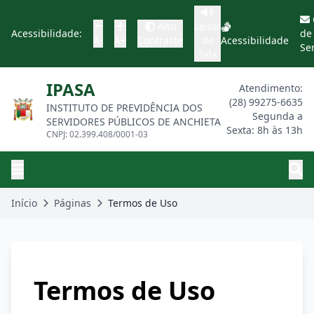
Alto
Leitor
Acessibilidade:
de
A-
A+
Contraste
de
Acessibilidade
Se
Tela
IPASA
Atendimento:
(28) 99275-6635
INSTITUTO DE PREVIDÊNCIA DOS
Segunda a
SERVIDORES PÚBLICOS DE ANCHIETA
Sexta: 8h às 13h
CNPJ: 02.399.408/0001-03
Início
Páginas
Termos de Uso
Termos de Uso