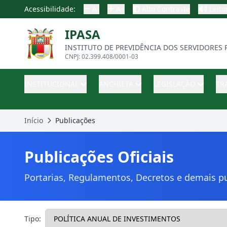
Acessibilidade:
A-
A+
Alto Contraste
Leito
IPASA
INSTITUTO DE PREVIDÊNCIA DOS SERVIDORES 
CNPJ: 02.399.408/0001-03
INSTITUCIONAL
ANCHIETA
LEGISLAÇÃO
TR
Início
Publicações
Publicações Oficiais
Portarias, Regulamentos, Decretos e demais pu
Tipo: