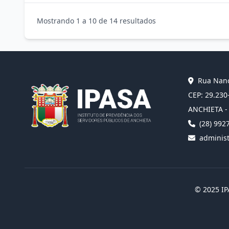
Mostrando 1 a 10 de 14 resultados
Rua Nanc
CEP: 29.230
ANCHIETA -
(28) 992
administ
© 2025 I