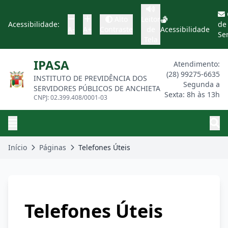
Alto
Leitor
Acessibilidade:
de
A-
A+
Contraste
de
Acessibilidade
Se
Tela
IPASA
Atendimento:
(28) 99275-6635
INSTITUTO DE PREVIDÊNCIA DOS
Segunda a
SERVIDORES PÚBLICOS DE ANCHIETA
Sexta: 8h às 13h
CNPJ: 02.399.408/0001-03
Início
Páginas
Telefones Úteis
Telefones Úteis