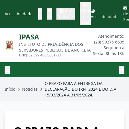
Alto
Leitor
Acessibilidade:
de
A-
A+
Contraste
de
Acessibilidade
Se
Tela
IPASA
Atendimento:
(28) 99275-6635
INSTITUTO DE PREVIDÊNCIA DOS
Segunda a
SERVIDORES PÚBLICOS DE ANCHIETA
Sexta: 8h às 13h
CNPJ: 02.399.408/0001-03
O PRAZO PARA A ENTREGA DA
Início
Notícias
DECLARAÇÃO DO IRPF 2024 É DO DIA
15/03/2024 À 31/05/2024.